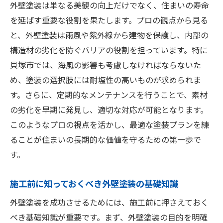
アフターメンテナンスで安心！貝塚市の外壁塗
外壁塗装は単なる美観の向上だけでなく、住まいの寿命
装サービス
を延ばす重要な役割を果たします。プロの観点から見る
と、外壁塗装は雨風や紫外線から建物を保護し、内部の
メンテナンスの重要性とその内容
構造材の劣化を防ぐバリアの役割を担っています。特に
定期点検のメリットと実施方法
貝塚市では、海風の影響も考慮しなければならないた
長期保証があると安心な理由
め、塗装の選択肢には耐塩性の高いものが求められま
トラブルを未然に防ぐための対策
す。さらに、定期的なメンテナンスを行うことで、素材
住まいを守るためのメンテナンス計画
の劣化を早期に発見し、適切な対応が可能となります。
貝塚市での信頼できるメンテナンス業者
このようなプロの視点を活かし、最適な塗装プランを練
外壁塗装で貝塚市の住まいを長持ちさせる方法
ることが住まいの長期的な価値を守るための第一歩で
す。
日常的なメンテナンスのポイント
適正な施工時期とその判断基準
施工前に知っておくべき外壁塗装の基礎知識
長持ちする塗料選びとその効果
外壁塗装を成功させるためには、施工前に押さえておく
プロに任せるべき外壁塗装の理由
べき基礎知識が重要です。まず、外壁塗装の目的を明確
トラブルを回避するための事前準備