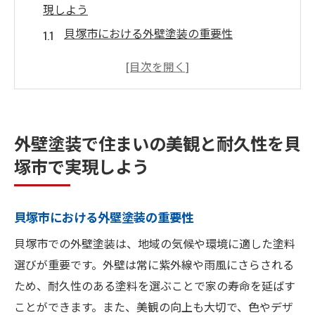
現しよう
貝塚市における外壁塗装の重要性
美観を高めるための外壁塗装の選び方
耐久性を考慮した塗料の選定ポイント
プロの視点で見る外壁塗装の効果
施工前に知っておくべき外壁塗装の基礎知
外壁塗装で住まいの美観と耐久性を貝
識
塚市で実現しよう
外壁塗装の成功事例：貝塚市での実践
貝塚市の外壁塗装で選べるカラーと塗料のバリ
貝塚市における外壁塗装の重要性
エーション
人気のカラーとその効果
貝塚市での外壁塗装は、地域の気候や環境に適した塗料
選びが重要です。外壁は常に紫外線や雨風にさらされる
塗料の種類と選び方
ため、耐久性のある塗料を選ぶことで家の寿命を延ばす
外壁の素材に合わせた塗料の選定
ことができます。また、美観の向上も大切で、色やデザ
カラーシミュレーションで確認するメリッ