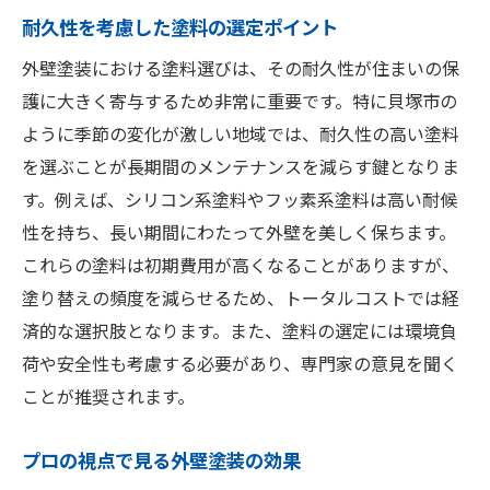
塗装前の下地処理の重要性
耐久性を考慮した塗料の選定ポイント
適切な施工時期と天候の選び方
外壁塗装における塗料選びは、その耐久性が住まいの保
プロによる施工のメリット
護に大きく寄与するため非常に重要です。特に貝塚市の
耐久性を高める塗装技術の紹介
ように季節の変化が激しい地域では、耐久性の高い塗料
を選ぶことが長期間のメンテナンスを減らす鍵となりま
予防保全としての外壁塗装の役割
す。例えば、シリコン系塗料やフッ素系塗料は高い耐候
カラーシミュレーションで貝塚市の外壁塗装を
性を持ち、長い期間にわたって外壁を美しく保ちます。
成功に導く
これらの塗料は初期費用が高くなることがありますが、
シミュレーションを活用する利点
塗り替えの頻度を減らせるため、トータルコストでは経
色選びの失敗を防ぐための方法
済的な選択肢となります。また、塗料の選定には環境負
最新のシミュレーション技術を紹介
荷や安全性も考慮する必要があり、専門家の意見を聞く
実際の施工前に確認するポイント
ことが推奨されます。
デザイン性を追求したカラー選択
プロの視点で見る外壁塗装の効果
貝塚市の事例から学ぶ成功の秘訣