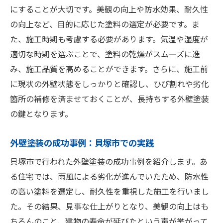
にすることが大切です。美観の向上や防水効果、耐久性
貝塚市の気候に適した外壁塗装の選び方
の向上など、目的に応じた塗料の選定が必要です。ま
貝塚市で選ぶ外壁塗装のベストプランとその効
た、施工時期も考慮する必要があります。気温や湿度が
果
適切な時期を選ぶことで、塗料の乾燥がスムーズに進
最適なプランの選び方
み、施工品質を高めることができます。さらに、施工前
コストパフォーマンスの高い施工方法
に現状の外壁状態をしっかりと確認し、ひび割れや劣化
箇所の補修を済ませておくことが、長持ちする外壁塗装
効果的な外壁塗装の具体例
の鍵となります。
貝塚市での成功事例から学ぶ
住まいの価値を高める外壁塗装
外壁塗装の成功事例：貝塚市での実践
外壁塗装によるエネルギー効率の向上
貝塚市で行われた外壁塗装の成功事例を紹介します。あ
る住宅では、雨風による劣化が進んでいたため、防水性
の高い塗料を選定し、耐久性を重視した施工を行いまし
た。その結果、見事な仕上がりとなり、美観の向上はも
ちろんのこと、建物の寿命が延びたという声が挙がって