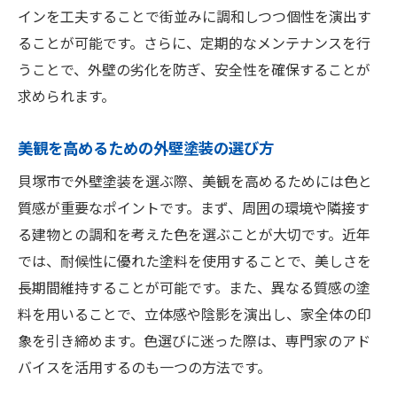
インを工夫することで街並みに調和しつつ個性を演出す
ト
ることが可能です。さらに、定期的なメンテナンスを行
住まいに適したカラーを見つけるためのポ
うことで、外壁の劣化を防ぎ、安全性を確保することが
イント
求められます。
貝塚市でのおすすめカラー例
貝塚市での外壁塗装の選択肢とそのポイント
美観を高めるための外壁塗装の選び方
目的別に選ぶ外壁塗装プラン
貝塚市で外壁塗装を選ぶ際、美観を高めるためには色と
予算に応じた施工方法の選び方
質感が重要なポイントです。まず、周囲の環境や隣接す
信頼できる業者の選定基準
る建物との調和を考えた色を選ぶことが大切です。近年
では、耐候性に優れた塗料を使用することで、美しさを
施工過程で気を付けるべき点
長期間維持することが可能です。また、異なる質感の塗
施工前の準備と確認事項
料を用いることで、立体感や陰影を演出し、家全体の印
施工後のチェックポイントとメンテナンス
象を引き締めます。色選びに迷った際は、専門家のアド
耐久性を高める貝塚市での外壁塗装の秘訣
バイスを活用するのも一つの方法です。
長持ちする塗料の選び方