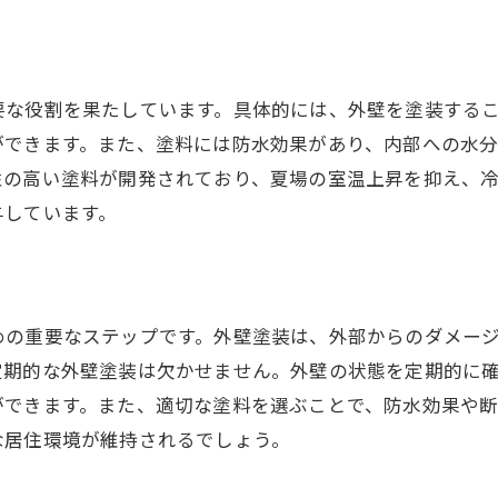
長期間にわたる安心をもたらす施工法
外壁塗装による断熱効果の改善
外壁塗装のプロに依頼するメリットとその必要性
要な役割を果たしています。具体的には、外壁を塗装する
プロによる塗装の品質と信頼性
ができます。また、塗料には防水効果があり、内部への水
専門家が対応する外壁診断の意義
性の高い塗料が開発されており、夏場の室温上昇を抑え、
業者選びのポイントと注意点
与しています。
DIY塗装との違いとプロの利点
コストパフォーマンスを考慮した選択
信頼できる業者の見極め方
めの重要なステップです。外壁塗装は、外部からのダメー
外壁塗装のタイミングとサインを見逃さないために
定期的な外壁塗装は欠かせません。外壁の状態を定期的に
外壁の劣化サインを見極める
ができます。また、適切な塗料を選ぶことで、防水効果や
塗り替え時期を判断するチェックリスト
な居住環境が維持されるでしょう。
季節による塗装の最適タイミング