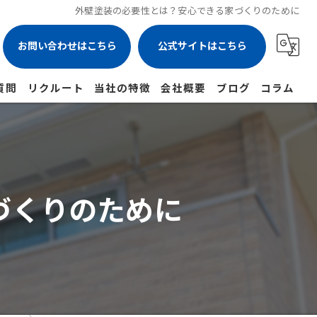
外壁塗装の必要性とは？安心できる家づくりのために
お問い合わせはこちら
公式サイトはこちら
質問
リクルート
当社の特徴
会社概要
ブログ
コラム
リフォーム
戸建て
づくりのために
防水
雨漏り
屋根