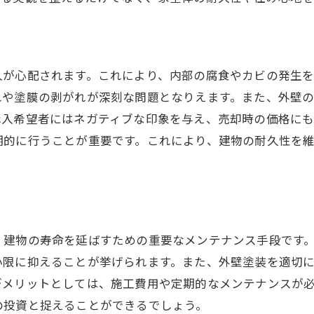
外壁塗装の効果的なメンテナンス法で安心の住環境を実
外壁の定期点検で早期発見を目指す
塗料選びで変わるメンテナンス効果
入が心配されます。これにより、内部の腐食やカビの発生
季節ごとの外壁メンテナンスのコツ
れや塗膜の剥がれが深刻な問題となりえます。また、外壁
購入希望者にはネガティブな印象を与え、売却時の価格に
外壁塗装と一緒に行うべき補修作業
期的に行うことが重要です。これにより、建物の耐久性を
住環境を快適にする外壁塗装の重要性
プロによる外壁メンテナンスの利点
外壁塗装が及ぼす家屋への影響とその防止策
塗装不良が引き起こす問題点
、建物の寿命を延ばすための重要なメンテナンス手段です
外壁塗装で防ぐ建物の劣化
小限に抑えることが挙げられます。また、外壁塗装を適切
雨漏りを防ぐための塗装技術
デメリットとしては、施工費用や定期的なメンテナンスが
塗装前に確認すべき家屋の状態
の投資と捉えることができるでしょう。