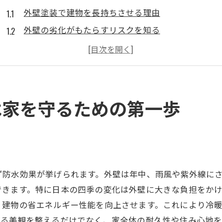
外壁塗装で建物を長持ちさせる理由
外壁の劣化がもたらすリスクを知る
外壁塗装のメリットとデメリット
外壁塗装が家の寿命を延ばす仕組み
外壁メンテナンスの基本とその効果
地域特性に応じた外壁塗装の選び方
は家を守るための第一歩
外壁塗装が家の安全性と資産価値を守る理由
外壁の保護作用とその重要性
資産価値を維持するための塗装ポイント
外壁塗装で災害に強い家を作る
ず防水効果が挙げられます。外壁は年中、雨風や紫外線に
外壁の状態が資産価値に与える影響
できます。特に日本の四季の変化は外壁に大きな負担をか
塗装の種類による耐久性の違い
、建物の省エネルギー性能を向上させます。これにより冷
なる美観を整えるだけでなく、家全体の耐久性や住み心地
外壁塗装が防犯性を高める理由