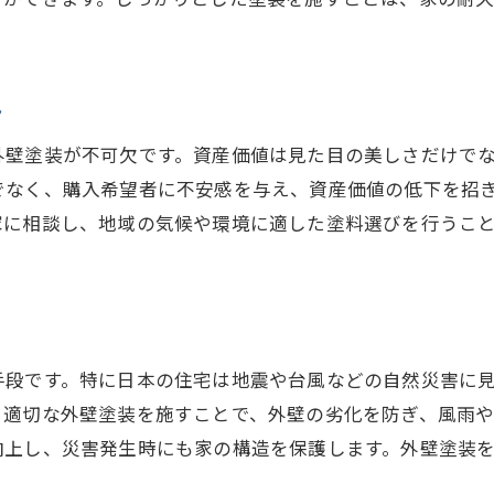
防水塗装が必要なケースとその理由
外壁塗装と防水機能の兼ね合い
塗装種類による性能の違い
ト
最適な塗装を選ぶための知識
外壁塗装が不可欠です。資産価値は見た目の美しさだけで
でなく、購入希望者に不安感を与え、資産価値の低下を招
家に相談し、地域の気候や環境に適した塗料選びを行うこ
手段です。特に日本の住宅は地震や台風などの自然災害に
。適切な外壁塗装を施すことで、外壁の劣化を防ぎ、風雨
向上し、災害発生時にも家の構造を保護します。外壁塗装