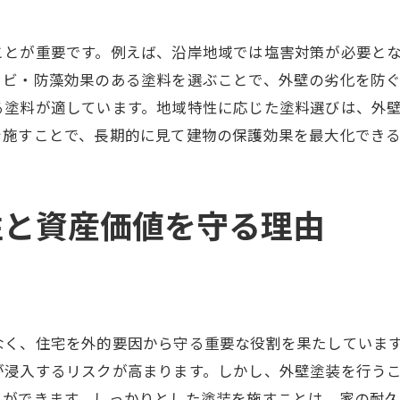
早めの対応がもたらす安心感
塗装周期を決める要因とその理由
ことが重要です。例えば、沿岸地域では塩害対策が必要と
外壁塗装の適切なスケジュール管理
カビ・防藻効果のある塗料を選ぶことで、外壁の劣化を防
外壁塗装で実現する家の長寿命化と資産価値の維持
る塗料が適しています。地域特性に応じた塗料選びは、外
を施すことで、長期的に見て建物の保護効果を最大化できる
塗装がもたらす建物の延命効果
外壁メンテナンスが資産価値を支える
塗料の選択が長寿命化に与える影響
性と資産価値を守る理由
メンテナンス計画で家の寿命を伸ばす
資産価値を高めるための投資としての塗装
外壁の健康診断で未来を見据える
外壁塗装と防水塗装の違いとその選び方
なく、住宅を外的要因から守る重要な役割を果たしていま
外壁塗装と防水塗装の基本的な違い
が浸入するリスクが高まります。しかし、外壁塗装を行う
使用目的に応じた塗装選びのポイント
とができます。しっかりとした塗装を施すことは、家の耐