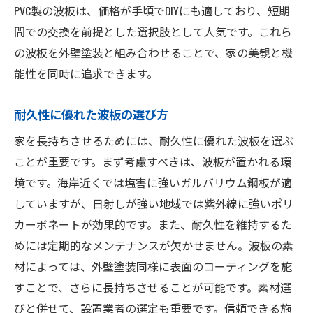
活用法
PVC製の波板は、価格が手頃でDIYにも適しており、短期
間での交換を前提とした選択肢として人気です。これら
波板の配置で外壁塗装の耐久性を向上させ
の波板を外壁塗装と組み合わせることで、家の美観と機
る
能性を同時に追求できます。
塗装の仕上げに最適な波板とは
波板の色選びが塗装に与える影響
耐久性に優れた波板の選び方
外壁塗装と波板の温度管理効果
家を長持ちさせるためには、耐久性に優れた波板を選ぶ
防音効果を高める波板の工夫
ことが重要です。まず考慮すべきは、波板が置かれる環
波板と塗装のコストパフォーマンス向上術
境です。海岸近くでは塩害に強いガルバリウム鋼板が適
外壁塗装と波板が生み出す美しさと耐久性の共
していますが、日射しが強い地域では紫外線に強いポリ
演
カーボネートが効果的です。また、耐久性を維持するた
外観を引き立てる波板のデザイン
めには定期的なメンテナンスが欠かせません。波板の素
塗装色と波板のカラーコーディネート
材によっては、外壁塗装同様に表面のコーティングを施
すことで、さらに長持ちさせることが可能です。素材選
波板のテクスチャが与える視覚効果
びと併せて、設置業者の選定も重要です。信頼できる施
耐久性を兼ね備えた美しい波板選び