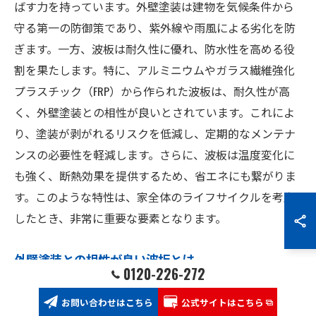
ばす力を持っています。外壁塗装は建物を気候条件から
守る第一の防御策であり、紫外線や雨風による劣化を防
ぎます。一方、波板は耐久性に優れ、防水性を高める役
割を果たします。特に、アルミニウムやガラス繊維強化
プラスチック（FRP）から作られた波板は、耐久性が高
く、外壁塗装との相性が良いとされています。これによ
り、塗装が剥がれるリスクを低減し、定期的なメンテナ
ンスの必要性を軽減します。さらに、波板は温度変化に
も強く、断熱効果を提供するため、省エネにも繋がりま
す。このような特性は、家全体のライフサイクルを考慮
したとき、非常に重要な要素となります。
外壁塗装との相性が良い波板とは
0120-226-272
外壁塗装と相性の良い波板を選ぶことは、家の保護性能
お問い合わせはこちら
公式サイトはこちら
を最大化するために重要です。一般的に、アルミニウム