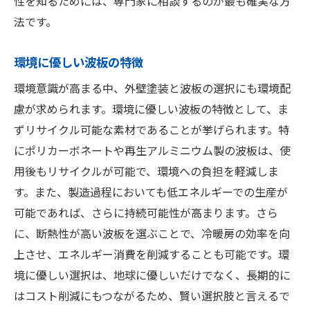
性を知るためには、専門家に相談するのが最も確実な方
波板の適切なメンテナンス方法
法です。
家全体の寿命を考慮した施工法
環境に優しい波板の特徴
波板で塗装の効果を最大化する方法
塗装と波板で作る防水効果の高い家
環境意識が高まる中、外壁塗装と波板の選択にも環境配
慮が求められます。環境に優しい波板の特徴として、ま
外壁塗装で実現する波板の防水性と耐久性の向
ずリサイクル可能な素材であることが挙げられます。特
上
にポリカーボネートや再生アルミニウム製の波板は、使
防水性を高める波板の設置法
用後もリサイクルが可能で、環境への負担を軽減しま
塗装が波板の耐久性に与える影響
す。また、製造過程においても低エネルギーでの生産が
適切な塗料選びで防水効果を強化
可能であれば、さらに持続可能性が高まります。さら
波板と塗装の組み合わせで雨漏りを防ぐ
に、断熱性が高い波板を選ぶことで、冷暖房の効率を向
波板の劣化を塗装で防止する技術
上させ、エネルギー消費を削減することも可能です。環
塗装と波板の連携で実現する長期保護
境に優しい選択は、地球に優しいだけでなく、長期的に
プロの視点から見る外壁塗装と波板のベストな
はコスト削減にもつながるため、賢い選択肢と言えるで