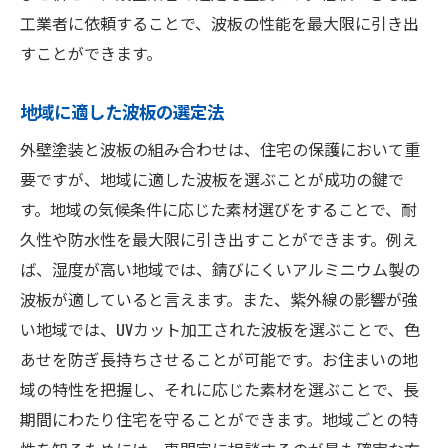
工業者に依頼することで、波板の性能を最大限に引き出
外壁塗装が波板を引き立てる理由
すことができます。
建物の印象を左右する波板の配置
外壁塗装のプロが推奨する波板の選定ポイント
地域に適した波板の選定法
長持ちする波板の製品特性
外壁塗装と波板の組み合わせは、住宅の保護において重
環境耐性に優れた波板とは
要ですが、地域に適した波板を選ぶことが成功の鍵で
プロの目から見た波板の耐久性評価
す。地域の気候条件に応じた素材選びをすることで、耐
波板の傷や汚れ防止策
久性や防水性を最大限に引き出すことができます。例え
ば、湿度が高い地域では、錆びにくいアルミニウム製の
塗装との相性を見極める波板選び
波板が適していると言えます。また、紫外線の影響が強
設置場所別に選ぶ波板の種類
い地域では、UVカット加工された波板を選ぶことで、色
家を長持ちさせる外壁塗装と波板の完璧な組み
あせを防ぎ長持ちさせることが可能です。お住まいの地
合わせ術
域の特性を把握し、それに応じた素材を選ぶことで、長
寿命を延ばす塗装と波板の関係
期間にわたり住宅を守ることができます。地域ごとの特
外壁塗装との相性が良い波板とは