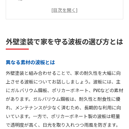
地域に適した波板の選定法
環境に優しい波板の特徴
予算に合った波板の選択肢
波板の設置手順と注意点
外壁塗装で家を守る波板の選び方とは
外壁塗装と波板の組み合わせで家の寿命を延ば
す方法
異なる素材の波板とは
塗装と波板の相性を考慮する
外壁塗装と組み合わせることで、家の耐久性を大幅に向
メンテナンス頻度を減らす方法
上させる波板についてお話ししましょう。波板には、主
外壁塗装で波板の劣化を防ぐ
にガルバリウム鋼板、ポリカーボネート、PVCなどの素材
波板の防水効果を高める方法
があります。ガルバリウム鋼板は、耐久性と耐食性に優
外壁塗装と波板の最適な施工時期
れ、メンテナンスが少なく済むため、長期的な利用に向
環境要因に合わせた組み合わせの重要性
いています。一方で、ポリカーボネート製の波板は軽量
プロが教える外壁塗装の効果を最大化する波板
で透明度が高く、日光を取り入れつつ雨風を防ぎます。