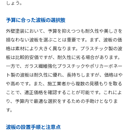
施工方法
しょう。
効率的な施工手順とポイント
予算に合った波板の選択肢
施工前に知っておきたい準備作業
外壁塗装において、予算を抑えつつも耐久性や美しさを
波板と塗装の施工タイミングの重要性
損なわない波板を選ぶことは重要です。まず、波板の価
専門家が勧める施工道具と技術
格は素材により大きく異なります。プラスチック製の波
施工後のメンテナンスプラン
板は比較的安価ですが、耐久性に劣る場合があります。
施工ミスを防ぐための注意点
一方で、ガラス繊維強化プラスチックやポリカーボネー
ト製の波板は耐久性に優れ、長持ちしますが、価格はや
や高めです。また、施工業者から複数の見積もりを取る
ことで、適正価格を確認することが可能です。これによ
り、予算内で最適な選択をするための手助けとなりま
す。
波板の設置手順と注意点