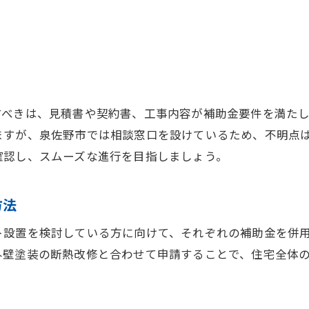
外壁塗装で困ったときの助成金の探し方
住宅購入と外壁塗装費用削減のタイミング
外壁塗装助成金と定住促進制度の併用術
外壁塗装で利用可能な子育て給付金情報
すべきは、見積書や契約書、工事内容が補助金要件を満た
外壁塗装を安くする泉佐野市の補助制度情報
ますが、泉佐野市では相談窓口を設けているため、不明点
外壁塗装の補助制度を徹底比較して選ぶ
確認し、スムーズな進行を目指しましょう。
外壁塗装費用半額を目指せる補助金の流れ
泉佐野市で外壁塗装に強い補助制度の特徴
方法
外壁塗装の補助と防犯対策助成金の活用法
ト設置を検討している方に向けて、それぞれの補助金を併
外壁塗装の申請サポートを受けるメリット
外壁塗装の断熱改修と合わせて申請することで、住宅全体