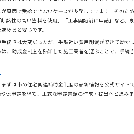
外壁塗装の助成金申請で気を付けるべき点
スが原因で受給できないケースが多発しています。そのた
古民家の外壁塗装に使える助成金情報
「断熱性の高い塗料を使用」「工事開始前に申請」など、
一軒家の外壁塗装費用と助成金の関係
を進めると安心です。
外壁塗装で使える泉佐野市の補助制度一覧
請手続きは大変だったが、半額近い費用削減ができて助か
外壁塗装費用が心配な方へ助成金のすすめ
方は、助成金制度を熟知した施工業者を選ぶことで、手続
費用削減に役立つ外壁塗装の補助制度の実際
外壁塗装補助金の最新情報を確認する方法
れ
外壁塗装の補助制度利用で費用半額を目指す
、まずは市の住宅関連補助金制度の最新情報を公式サイト
外壁塗装と宅配ボックス補助金の活用事例
談や仮申請を経て、正式な申請書類の作成・提出へと進み
外壁塗装に防犯対策助成金を加えるアイデア
外壁塗装に活用できる空き家補助金の特徴
泉佐野市で外壁塗装の負担を減らすための方法
外壁塗装費用負担を減らす見積もりの工夫