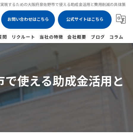
で実現するための大阪府泉佐野市で使える助成金活用と費用削減の具体策
お問い合わせはこちら
公式サイトはこちら
質問
リクルート
当社の特徴
会社概要
ブログ
コラム
リフォーム
戸建て
市で使える助成金活用と
防水
雨漏り
屋根