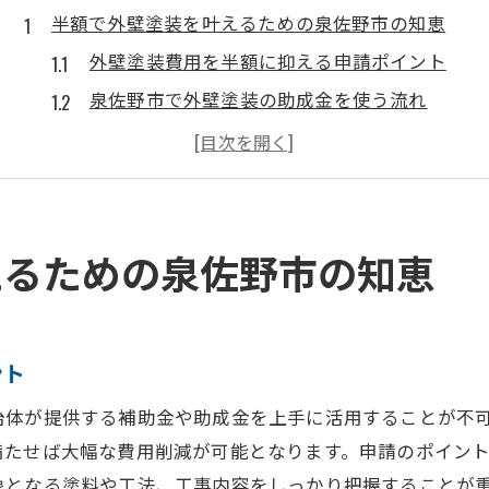
半額で外壁塗装を叶えるための泉佐野市の知恵
外壁塗装費用を半額に抑える申請ポイント
泉佐野市で外壁塗装の助成金を使う流れ
外壁塗装とエコキュート補助金の併用方法
空き家補助金で外壁塗装費を減らすコツ
外壁塗装で防犯対策助成金を活用する工夫
補助金活用が可能な外壁塗装の費用節約術
えるための泉佐野市の知恵
外壁塗装助成金の申請条件と注意点を解説
泉佐野市の外壁塗装で補助金を最大限活用
外壁塗装費用を節約する見積もり比較法
ント
外壁塗装費用が足りない時の対策アイデア
治体が提供する補助金や助成金を上手に活用することが不
子育て給付金と外壁塗装費用の関係性
満たせば大幅な費用削減が可能となります。申請のポイン
外壁塗装で悩むなら泉佐野市の助成金を徹底活用
象となる塗料や工法、工事内容をしっかり把握することが