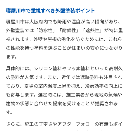
塗装後の長持ちを左右する塗料の秘訣
寝屋川市で重視すべき外壁塗装ポイント
塗料の種類別メリットと注意点を解説
寝屋川市は大阪府内でも降雨や湿度が高い傾向があり、
主流の外壁塗装塗料種類と選び方の違い
外壁塗装では「防水性」「耐候性」「遮熱性」が特に重
シリコン塗料の特徴と外壁塗装での注意点
視されます。外壁や屋根の劣化を防ぐためには、これら
フッ素系塗料を外壁塗装で選ぶ際の利点
の性能を持つ塗料を選ぶことが住まいの安心につながり
ウレタン塗料の外壁塗装適用シーンとは
ます。
外壁塗装での塗料種類ごとの費用感を解説
具体的には、シリコン塗料やフッ素塗料といった高耐久
失敗しない外壁塗装の実践的な選び方
の塗料が人気です。また、近年では遮熱塗料も注目され
実例で学ぶ外壁塗装塗料の賢い選択手法
ており、夏場の室内温度上昇を抑え、冷房効率の向上に
も寄与します。選定時には、施工業者から現地の気候や
見積もり比較で明らかになる外壁塗装のコ
建物の状態に合わせた提案を受けることが推奨されま
ツ
す。
外壁塗装で重視すべき塗料選定の流れ
さらに、施工の丁寧さやアフターフォローの有無もポイ
業者との相談で外壁塗装塗料を選ぶポイン