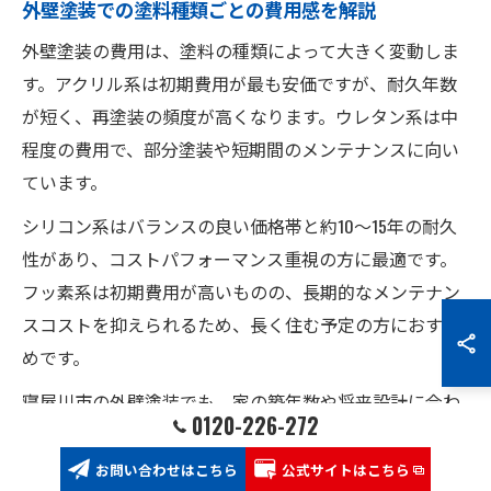
外壁塗装での塗料種類ごとの費用感を解説
外壁塗装の費用は、塗料の種類によって大きく変動しま
す。アクリル系は初期費用が最も安価ですが、耐久年数
が短く、再塗装の頻度が高くなります。ウレタン系は中
程度の費用で、部分塗装や短期間のメンテナンスに向い
ています。
シリコン系はバランスの良い価格帯と約10〜15年の耐久
性があり、コストパフォーマンス重視の方に最適です。
フッ素系は初期費用が高いものの、長期的なメンテナン
スコストを抑えられるため、長く住む予定の方におすす
めです。
寝屋川市の外壁塗装でも、家の築年数や将来設計に合わ
0120-226-272
せて費用と耐久性のバランスを考慮することが重要で
す。業者による見積もりやアフターサービスも費用感に
お問い合わせはこちら
公式サイトはこちら