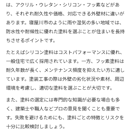
は、アクリル・ウレタン・シリコン・フッ素などがあ
環境に配慮した外壁塗装塗料の選び方
り、それぞれ耐久性や価格、対応できる外壁材に違いが
後悔しない塗料選びのポイントをご紹介
あります。寝屋川市のように雨や湿気の多い地域では、
外壁塗装で失敗しないための比較ポイント
防水性や耐候性に優れた塗料を選ぶことが住まいを長持
実際の外壁塗装塗料選定に役立つ基準とは
ちさせるポイントです。
外壁塗装で信頼できる業者の見分け方
たとえばシリコン塗料はコストパフォーマンスに優れ、
塗料の価格帯ごとに考える外壁塗装のコツ
一般住宅で広く採用されています。一方、フッ素塗料は
外壁塗装助成金と塗料選びの賢い活用法
耐久年数が長く、メンテナンス頻度を抑えたい方に適し
ています。塗装工事の際は外壁の劣化状況や素材、周辺
寝屋川市の気候に合う外壁塗装対策法
環境を考慮し、適切な塗料を選ぶことが大切です。
外壁塗装で寝屋川市の気候に強い塗料選び
また、塗料の選定には専門的な知識が必要な場合も多
湿度や雨に適した外壁塗装塗料の特徴解説
く、建築士や職人などプロの意見を聞くことも重要で
気温差に耐える外壁塗装塗料の選定ポイン
す。失敗を避けるためにも、塗料ごとの特徴とリスクを
ト
十分に比較検討しましょう。
外壁塗装で地域特性を活かす塗料の選び方